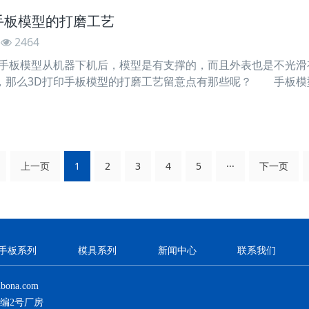
手板模型的打磨工艺
2464
板模型从机器下机后，模型是有支撑的，而且外表也是不光滑有
，那么3D打印手板模型的打磨工艺留意点有那些呢？ 手板
件的手板需求打磨，为了提高工作效率，可采用机械打磨办法，
于硬而脆的手板的打磨，其缺点是操作过程中将产生许多粉尘，
上一页
1
2
3
4
5
···
下一页
手板系列
模具系列
新闻中心
联系我们
bona.com
自编2号厂房