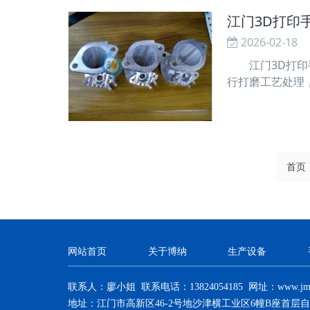
江门3D打印
2026-02-18
江门3D打印手
行打磨工艺处理
打磨：如果是大
进行打磨，适用
首页
网站首页
关于博纳
生产设备
联系人：廖小姐 联系电话：13824054185 网址：
www.jm
地址：江门市高新区46-2号地沙津横工业区6幢B座首层