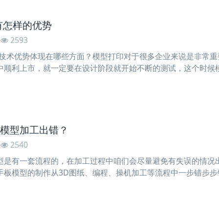
有怎样的优势
2593
术优势体现在哪些方面？模型打印对于很多企业来说是非常重
中顺利上市，就一定要在设计阶段就开始不断的测试，这个时候
哪些呢?我们看具体介绍。 3D打印技术正在改变着人类原有
等行业，而3D打印技术通常是采用数字技术材料打印机来实现
模型加工出错？
2540
有一套流程的，在加工过程中咱们会尽量避免有失误的情况出
手板模型的制作从3D图纸、编程、操机加工等流程中一步错步
失误之后又该如何补救呢？下面就一起来看看吧。 一、如何
高材料使用率的同时提高工作效率。我们在手板模型加工之前，