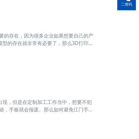
二维码
要的存在，因为很多企业如果想要自己的产
模型的存在就非常有必要了，那么3D打印模
的生产模式，逐渐被应用于制造业、电子机
现，但是在定制加工工作当中，想要不犯
步错，手板就会报废。那么如何避免江门手板
避免手板模型加工失误？ 1、对生产程
一定